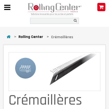
>
Rolling Center
>
Crémaillères
Crémaillères