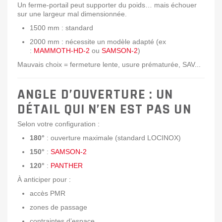
Un ferme-portail peut supporter du poids… mais échouer
sur une largeur mal dimensionnée.
1500 mm : standard
2000 mm : nécessite un modèle adapté (ex
:
MAMMOTH-HD-2
ou
SAMSON-2
)
Mauvais choix = fermeture lente, usure prématurée, SAV...
ANGLE D’OUVERTURE : UN
DÉTAIL QUI N’EN EST PAS UN
Selon votre configuration :
180°
: ouverture maximale (standard LOCINOX)
150°
:
SAMSON-2
120°
:
PANTHER
À anticiper pour :
accès PMR
zones de passage
contraintes d’espace