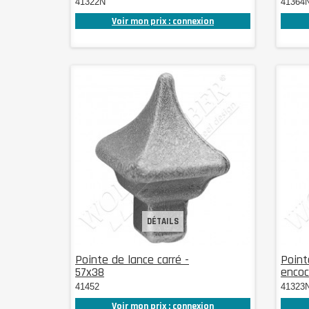
41322N
41364
Voir mon prix : connexion
DÉTAILS
Pointe de lance carré -
Point
57x38
encoc
41452
41323
Voir mon prix : connexion