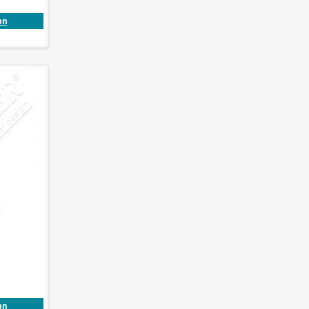
on
on