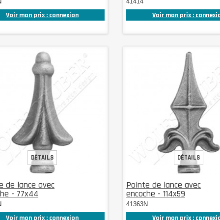
N
41414
Voir mon prix : connexion
Voir mon prix : connexi
DÉTAILS
DÉTAILS
e de lance avec
Pointe de lance avec
he - 77x44
encoche - 114x59
N
41363N
Voir mon prix : connexion
Voir mon prix : connexi