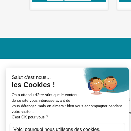
MON COMPTE
INFORMATIONS
Mes devis
Nouveaux produits
Mes commandes
Conditions de livraison
Mes avoirs
Conditions d'utilisation et
CGV
Mes adresses
A propos de Rolling Cent
Mes informations
France
personnelles
Paiement sécurisé
Mes bons de réduction