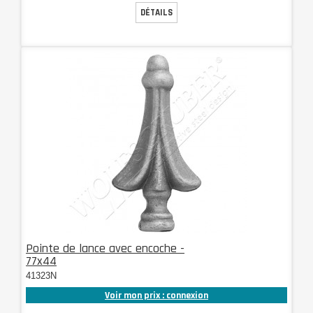
DÉTAILS
Pointe de lance avec encoche -
77x44
41323N
Voir mon prix : connexion