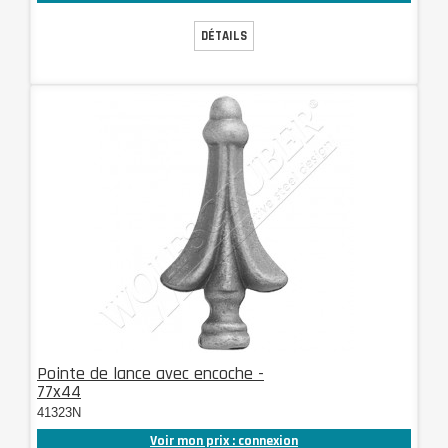
DÉTAILS
Pointe de lance avec encoche -
77x44
41323N
Voir mon prix : connexion