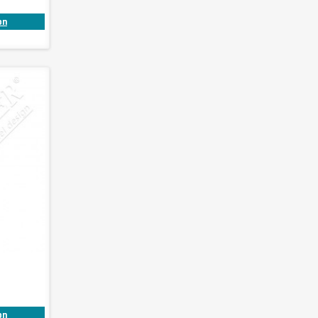
on
on