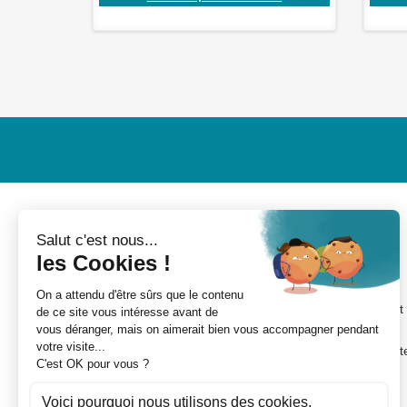
MON COMPTE
INFORMATIONS
Mes devis
Nouveaux produits
Mes commandes
Conditions de livraison
Mes avoirs
Conditions d'utilisation et
CGV
Mes adresses
A propos de Rolling Cent
Mes informations
France
personnelles
Paiement sécurisé
Mes bons de réduction