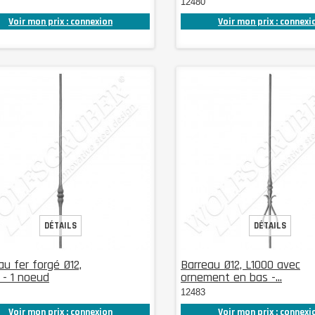
12480
Voir mon prix : connexion
Voir mon prix : connexi
DÉTAILS
DÉTAILS
au fer forgé Ø12,
Barreau Ø12, L1000 avec
 - 1 noeud
ornement en bas -...
12483
Voir mon prix : connexion
Voir mon prix : connexi