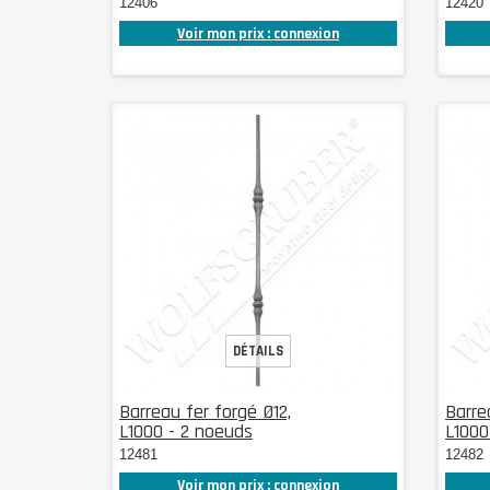
12406
12420
Voir mon prix : connexion
DÉTAILS
Barreau fer forgé Ø12,
Barre
L1000 - 2 noeuds
L1000
12481
12482
Voir mon prix : connexion