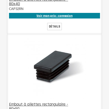
80x40
CAP32RN
Voir mon prix : connexion
DÉTAILS
Embout à ailettes rectangulaire -
80x50