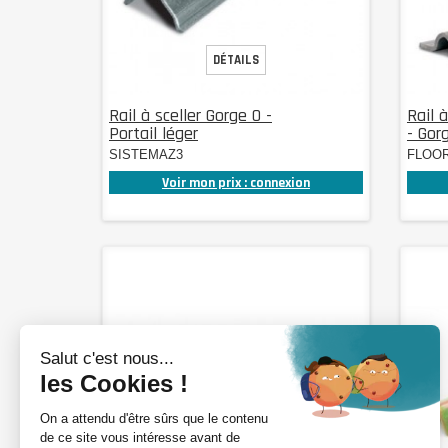
DÉTAILS
Rail à sceller Gorge O -
Rail 
Portail léger
- Gor
SISTEMAZ3
FLOO
Voir mon prix : connexion