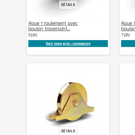
DÉTAILS
Roue 1 roulement avec
Roue 
boulon traversant...
boulon
518V
718V
Voir mon prix : connexion
DÉTAILS