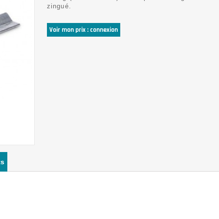
zingué.
Voir mon prix : connexion
ts