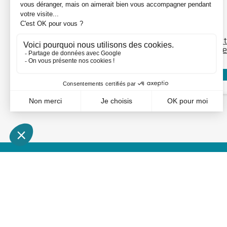
DÉTAILS
Rail à sceller - Gorge O
Jonct
20
scelle
HEAVY Z3
53/1
Voir mon prix : connexion
MON COMPTE
INFORMATIONS
Mes devis
Nouveaux produits