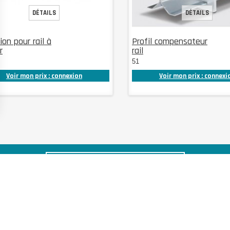
DÉTAILS
DÉTAILS
ion pour rail à
Profil compensateur
r
rail
51
Voir mon prix : connexion
Voir mon prix : connexi
S'INSCRIRE À NOTRE NEWSLETTER
ROLLING CENTER FRANCE
Avenue de Beaujeu