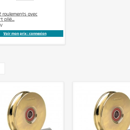
2 roulements avec
 plié...
SV
Voir mon prix : connexion