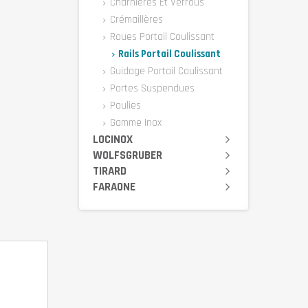
Charnières Et Verrous
Crémaillères
Roues Portail Coulissant
Rails Portail Coulissant
Guidage Portail Coulissant
Portes Suspendues
Poulies
Gamme Inox
LOCINOX
WOLFSGRUBER
TIRARD
FARAONE