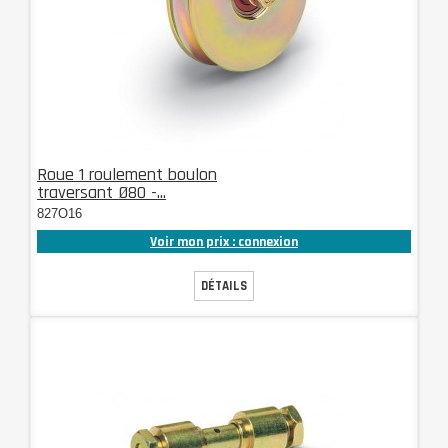
Roue 1 roulement boulon
traversant Ø80 -...
827O16
Voir mon prix : connexion
DÉTAILS