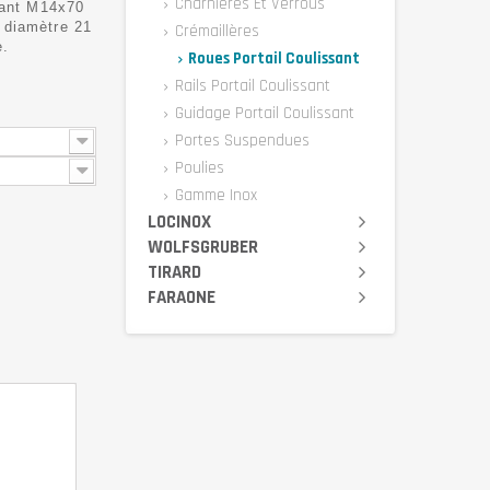
Charnières Et Verrous
sant M14x70
 diamètre 21
Crémaillères
e.
Roues Portail Coulissant
Rails Portail Coulissant
Guidage Portail Coulissant
Portes Suspendues
Poulies
Gamme Inox
LOCINOX
WOLFSGRUBER
TIRARD
FARAONE