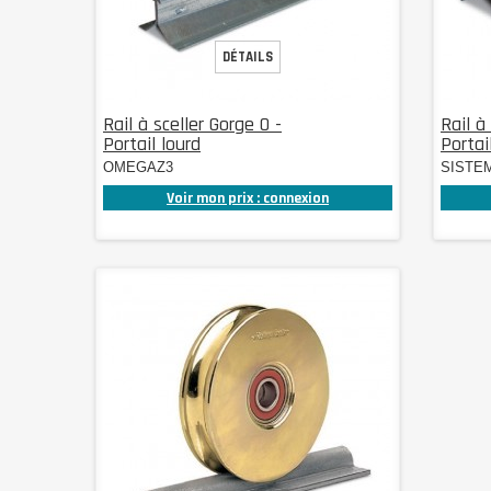
DÉTAILS
Rail à sceller Gorge O -
Rail à
Portail lourd
Portai
OMEGAZ3
SISTE
Voir mon prix : connexion