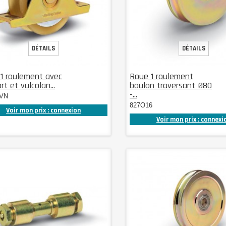
DÉTAILS
DÉTAILS
1 roulement avec
Roue 1 roulement
t et vulcolan...
boulon traversant Ø80
-...
VN
827O16
Voir mon prix : connexion
Voir mon prix : connexi