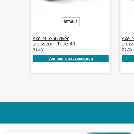
DÉTAILS
Axe M16x50 avec
Axe 
graisseur - Tube 40
grais
B1-40
B2-50
Voir mon prix : connexion