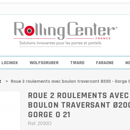
LOCINOX
WOLFSGRUBER
TIRARD
FARAONE
N
t
>
Roue 2 roulements avec boulon traversant Ø200 - Gorge O
ROUE 2 ROULEMENTS AVEC
BOULON TRAVERSANT Ø200
GORGE O 21
Ref.
2030O