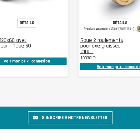
DÉTAILS
DÉTAILS
M20x60 avec
Roue 2 roulements
seur - Tube 50
pour axe graisseur
Ø100...
10030IO
Voir mon prix : connexion
Voir mon prix : connexi
S'INSCRIRE À NOTRE NEWSLETTER