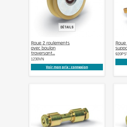
DÉTAILS
Roue 2 roulements
Roue 
avec boulon
suppor
traversant...
920PS
1230VN
Voir mon prix : connexion