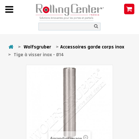
>
Wolfsgruber
>
Accessoires garde corps inox
>
Tige à visser inox - Ø14
Agrandir l'image