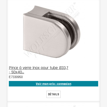
Pince à verre inox pour tube Ø33,7
- 50x40...
E7330950
Voir mon prix : connexion
DÉTAILS