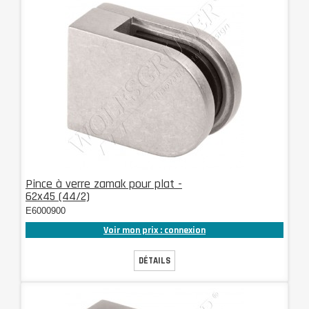
Pince à verre zamak pour plat -
62x45 (44/2)
E6000900
Voir mon prix : connexion
DÉTAILS