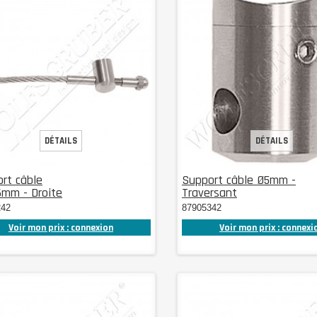
DÉTAILS
DÉTAILS
rt câble
Support câble Ø5mm -
6mm - Droite
Traversant
242
87905342
Voir mon prix : connexion
Voir mon prix : connexi