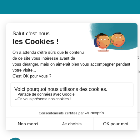
MON COMPTE
INFORMATIONS
Mes devis
Nouveaux produits
Mes commandes
Conditions de livraison
Mes avoirs
Conditions d'utilisation et
CGV
Mes adresses
A propos de Rolling Cent
Mes informations
France
personnelles
Paiement sécurisé
Mes bons de réduction
Créer un compte
professionnel
©
Mentions légales