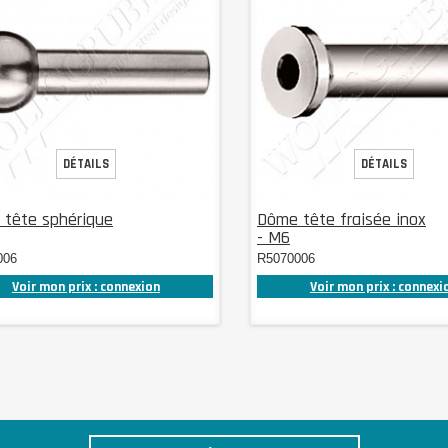
DÉTAILS
DÉTAILS
tête sphérique
Dôme tête fraisée inox
- M6
006
R5070006
Voir mon prix : connexion
Voir mon prix : connexi