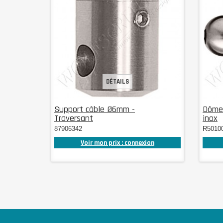
DÉTAILS
Support câble Ø6mm -
Dôme 
Traversant
inox
87906342
R5010
Voir mon prix : connexion