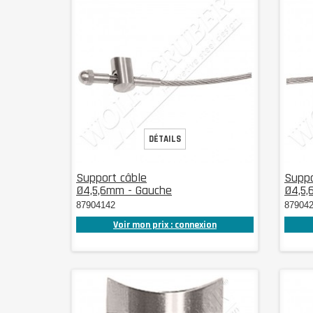
DÉTAILS
Support câble
Suppo
Ø4,5,6mm - Gauche
Ø4,5,
87904142
87904
Voir mon prix : connexion