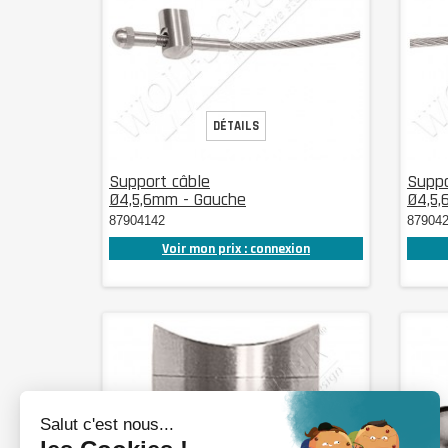
DÉTAILS
Support câble
Suppo
Ø4,5,6mm - Gauche
Ø4,5,
87904142
87904
Voir mon prix : connexion