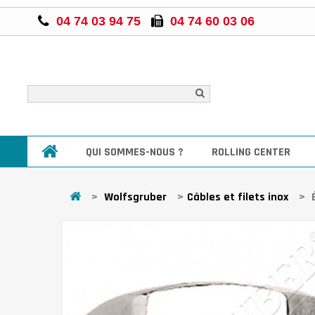
04 74 03 94 75
04 74 60 03 06
QUI SOMMES-NOUS ?
ROLLING CENTER
>
Wolfsgruber
>
Câbles et filets inox
>