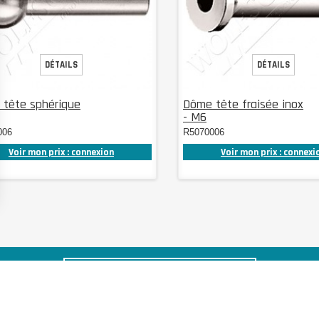
DÉTAILS
DÉTAILS
tête sphérique
Dôme tête fraisée inox
- M6
006
R5070006
Voir mon prix : connexion
Voir mon prix : connexi
S'INSCRIRE À NOTRE NEWSLETTER