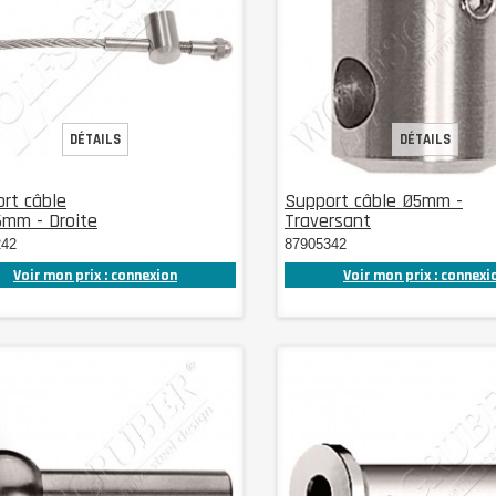
DÉTAILS
DÉTAILS
rt câble
Support câble Ø5mm -
6mm - Droite
Traversant
242
87905342
Voir mon prix : connexion
Voir mon prix : connexi