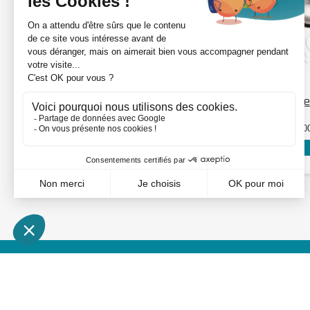
DÉTAILS
Support câble Ø6mm -
Dôme 
Traversant
inox
87906342
R5010
Voir mon prix : connexion