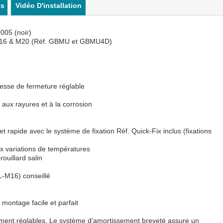
ts
Vidéo D'installation
005 (noir)
° M16 & M20 (Réf. GBMU et GBMU4D)
tesse de fermeture réglable
 aux rayures et à la corrosion
et rapide avec le système de fixation Réf. Quick-Fix inclus (fixations
ux variations de températures
ouillard salin
L-M16) conseillé
n montage facile et parfait
ilement réglables. Le système d'amortissement breveté assure un