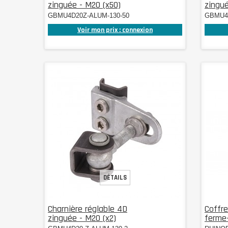
zinguée - M20 (x50)
zingué
GBMU4D20Z-ALUM-130-50
GBMU4D
Voir mon prix : connexion
DÉTAILS
Charnière réglable 4D
Coffre
zinguée - M20 (x2)
ferme-