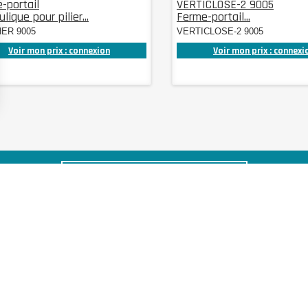
-portail
VERTICLOSE-2 9005
lique pour pilier...
Ferme-portail...
ER 9005
VERTICLOSE-2 9005
Voir mon prix : connexion
Voir mon prix : connexi
S'INSCRIRE À NOTRE NEWSLETTER
ROLLING CENTER FRANCE
Avenue de Beaujeu
33 impasse Paris Lyon
Méditerranée
69400 ARNAS