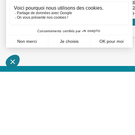
Ferme-portail et
Ferme
charnière 180° - TIGER...
hydrau
TIGER 9005
PANTH
Voir mon prix : connexion
MON COMPTE
INFORMATIONS
Mes devis
Nouveaux produits
Mes commandes
Conditions de livraison
Mes avoirs
Conditions d'utilisation et