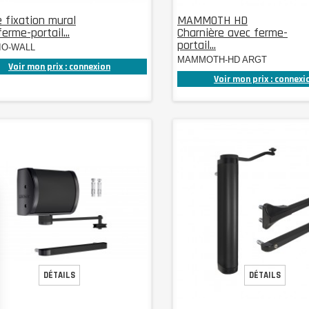
e fixation mural
MAMMOTH HD
erme-portail...
Charnière avec ferme-
portail...
IO-WALL
MAMMOTH-HD ARGT
Voir mon prix : connexion
Voir mon prix : connexi
DÉTAILS
DÉTAILS