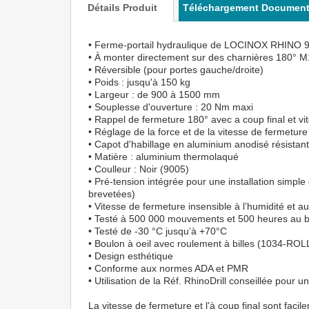
Détails Produit
Téléchargement Documen
• Ferme-portail hydraulique de LOCINOX RHINO 9
• À monter directement sur des charnières 180
• Réversible (pour portes gauche/droite)
• Poids : jusqu'à 150 kg
• Largeur : de 900 à 1500 mm
• Souplesse d'ouverture : 20 Nm maxi
• Rappel de fermeture 180° avec a coup final et vi
• Réglage de la force et de la vitesse de fermeture
• Capot d'habillage en aluminium anodisé résistant
• Matière : aluminium thermolaqué
• Coulleur : Noir (9005)
• Pré-tension intégrée pour une installation simple 
brevetées)
• Vitesse de fermeture insensible à l’humidité et a
• Testé à 500 000 mouvements et 500 heures au br
• Testé de -30 °C jusqu’à +70°C
• Boulon à oeil avec roulement à billes (1034-ROL
• Design esthétique
• Conforme aux normes ADA et PMR
• Utilisation de la Réf. RhinoDrill conseillée pour u
La vitesse de fermeture et l'à coup final sont fac