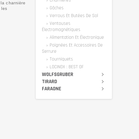
Charnières
la charnière
Gâches
 les
Verrous Et Butées De Sol
Ventouses
Électromagnétiques
Alimentation Et Électronique
Poignées Et Accessoires De
Serrure
Tourniquets
LOCINOX : BEST OF
WOLFSGRUBER
TIRARD
FARAONE