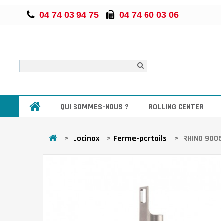
04 74 03 94 75
04 74 60 03 06
QUI SOMMES-NOUS ?
ROLLING CENTER
>
Locinox
>
Ferme-portails
>
RHINO 9005