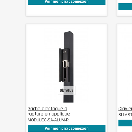
Voir mon prix : connexion
DÉTAILS
Gâche électrique à
Clavie
rupture en applique
SLIMST
MODULEC-SA-ALUM-R
Voir mon prix : connexion