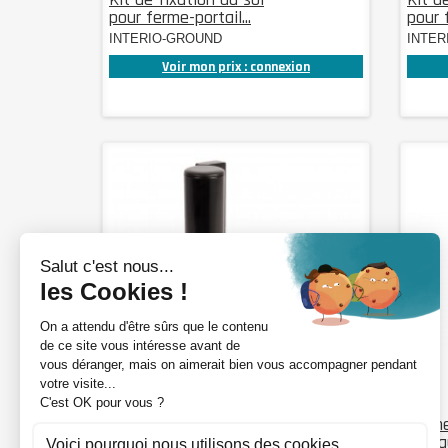
pour ferme-portail...
pour f
INTERIO-GROUND
INTER
Voir mon prix : connexion
DÉTAILS
Ferme-portail et
Ferme
charnière 180° - TIGER...
hydrau