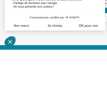
TIGER 9005
PANTH
Voir mon prix : connexion
MON COMPTE
INFORMATIONS
Mes devis
Nouveaux produits
Mes commandes
Conditions de livraison
Mes avoirs
Conditions d'utilisation et
CGV
Mes adresses
A propos de Rolling Cent