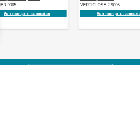
ER 9005
VERTICLOSE-2 9005
Voir mon prix : connexion
Voir mon prix : connexi
S'INSCRIRE À NOTRE NEWSLETTER
ROLLING CENTER FRANCE
Avenue de Beaujeu
33 impasse Paris Lyon
Méditerranée
69400 ARNAS
04 74 03 94 75
er