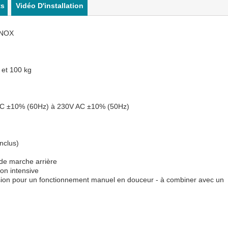
ts
Vidéo D'installation
INOX
 et 100 kg
5V AC ±10% (60Hz) à 230V AC ±10% (50Hz)
nclus)
 de marche arrière
ion intensive
ulsion pour un fonctionnement manuel en douceur - à combiner avec un