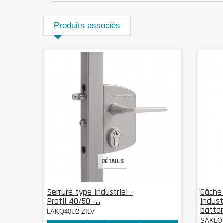
Produits associés
DÉTAILS
Serrure type industriel -
Gâche
Profil 40/50 -...
indust
batta
LAKQ40U2 ZILV
SAKLQ