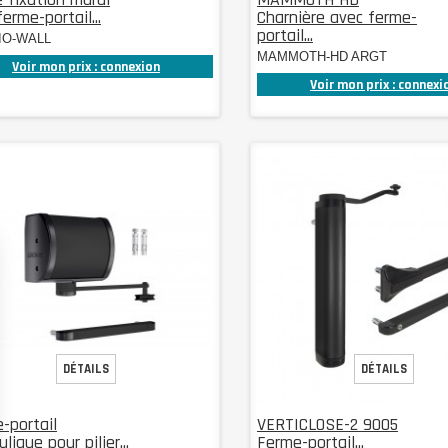
erme-portail...
Charnière avec ferme-
portail...
IO-WALL
MAMMOTH-HD ARGT
Voir mon prix : connexion
Voir mon prix : connexi
DÉTAILS
DÉTAILS
-portail
VERTICLOSE-2 9005
lique pour pilier...
Ferme-portail...