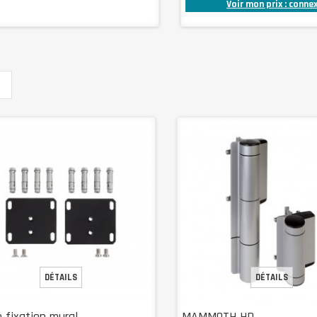
Voir mon prix : conne
DÉTAILS
DÉTAILS
e fixation mural
MAMMOTH HD