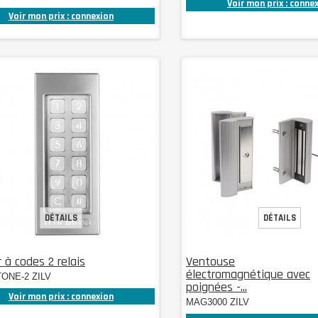
Voir mon prix : conne
Voir mon prix : connexion
DÉTAILS
DÉTAILS
r à codes 2 relais
Ventouse
électromagnétique avec
ONE-2 ZILV
poignées -...
Voir mon prix : connexion
MAG3000 ZILV