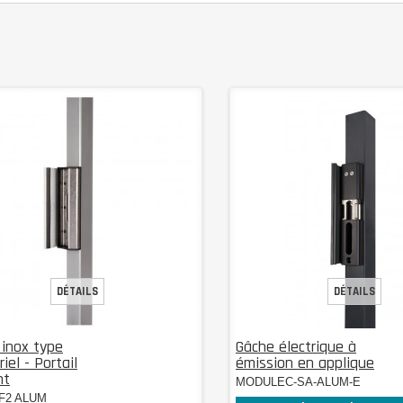
DÉTAILS
DÉTAILS
 inox type
Gâche électrique à
riel - Portail
émission en applique
nt
MODULEC-SA-ALUM-E
F2 ALUM