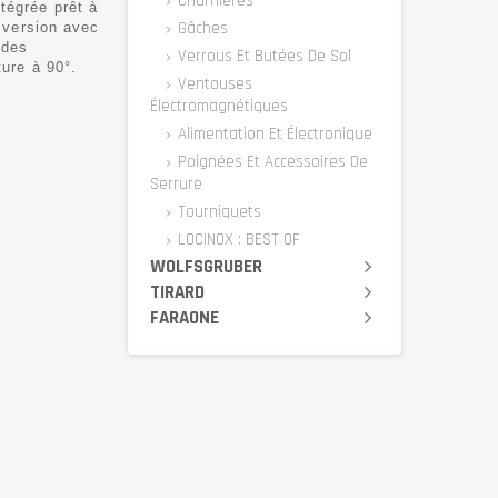
Charnières
tégrée prêt à
Gâches
a version avec
 des
Verrous Et Butées De Sol
ture à 90°.
Ventouses
Électromagnétiques
Alimentation Et Électronique
Poignées Et Accessoires De
Serrure
Tourniquets
LOCINOX : BEST OF
WOLFSGRUBER
TIRARD
FARAONE