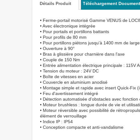
Détails Produit
Téléchargement Documen
• Ferme-portail motorisé Gamme VENUS de LOC
• Avec électronique intégrée
• Pour portails et portillons battants
• Pour profils de 80 mm
• Pour portillons piétons jusqu'à 1400 mm de large
• Ouverture à 90°
• Bras à glissière pour charnière dans l'axe
• Couple de 150 Nm
• Entrée alimentation électrique principale : 11
• Tension du moteur : 24V DC
• Boîte de vitesses en acier
• Couvercle en aluminium anodisé
• Montage simple et rapide avec insert Quick-Fix (i
• Feu d'avertissement intégré
• Détection automatisée d'obstacles avec fonction
• Moteur brushless : longue durée de vie et utilisat
• Moteur réversible avec possibilité de rétroprop
élément de verrouillage
• Indice IP : IP54
• Conception compacte et anti-vandalisme