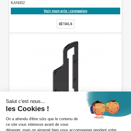
KAN002
Voir mon prix : connexion
DÉTAILS
Cale pour gond
KAU004