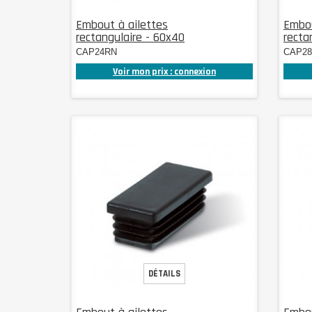
Embout à ailettes
Embou
rectangulaire - 60x40
recta
CAP24RN
CAP2
Voir mon prix : connexion
DÉTAILS