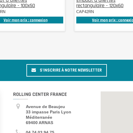
t à ailettes
Embout à ailettes
ngulaire - 100x50
rectangulaire - 120x60
9RN
CAP42RN
Voir mon prix : connexion
Voir mon prix : connexi
S'INSCRIRE À NOTRE NEWSLETTER
ROLLING CENTER FRANCE
Avenue de Beaujeu
33 impasse Paris Lyon
Méditerranée
69400 ARNAS
04 74 03 94 75