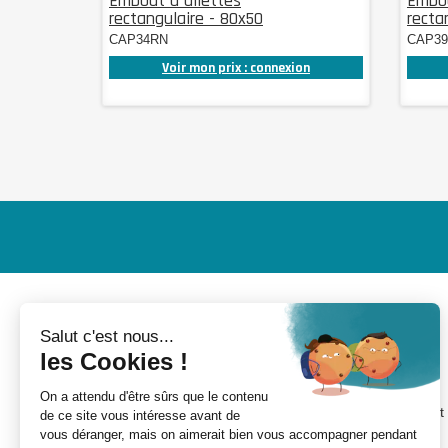
Embout à ailettes
Embou
rectangulaire - 80x50
recta
CAP34RN
CAP3
Voir mon prix : connexion
MON COMPTE
INFORMATIONS
Mes devis
Nouveaux produits
Mes commandes
Conditions de livraison
Mes avoirs
Conditions d'utilisation et
CGV
Mes adresses