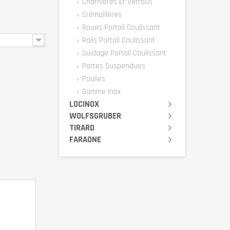
Charnières Et Verrous
Crémaillères
Roues Portail Coulissant
Rails Portail Coulissant
Guidage Portail Coulissant
Portes Suspendues
Poulies
Gamme Inox
LOCINOX
WOLFSGRUBER
TIRARD
FARAONE