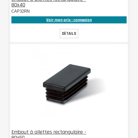
80x40
CAP32RN
Voir mon prix : connexion
DÉTAILS
Embout à ailettes rectangulaire -
80x50