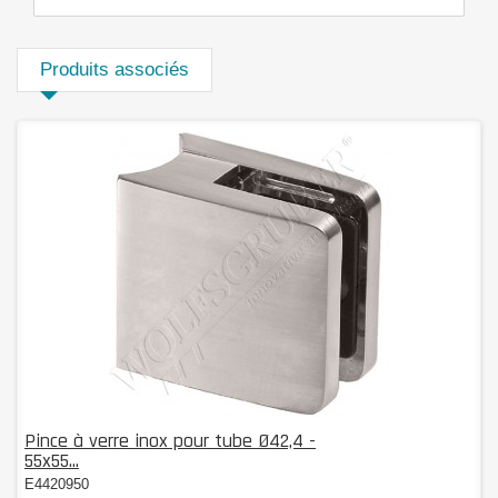
Produits associés
Pince à verre inox pour tube Ø42,4 -
55x55...
E4420950