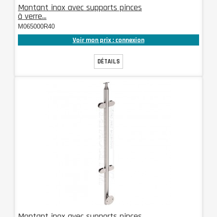
Montant inox avec supports pinces
à verre...
M065000R40
Voir mon prix : connexion
DÉTAILS
Montant inox avec supports pinces