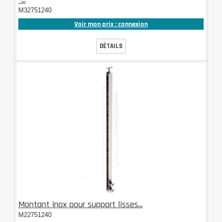
M32751240
Voir mon prix : connexion
DÉTAILS
Montant inox pour support lisses...
M22751240