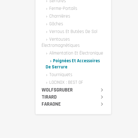
Serrures
Ferme-Portails
Charnières
Gâches
Verrous Et Butées De Sol
Ventouses
Électromagnétiques
Alimentation Et Électronique
Poignées Et Accessoires
De Serrure
Tourniquets
LOCINOX : BEST OF
WOLFSGRUBER
TIRARD
FARAONE