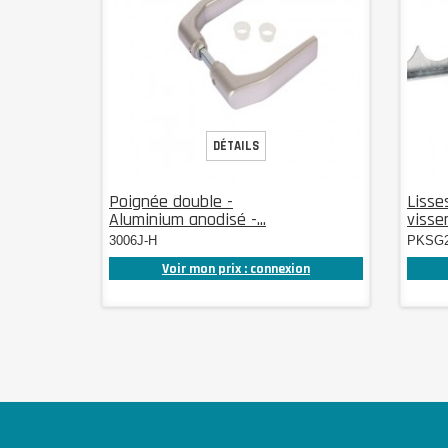
DÉTAILS
Poignée double -
Lisse
Aluminium anodisé -...
visser
3006J-H
PKSG
Voir mon prix : connexion