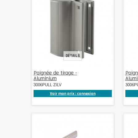
DÉTAILS
Poignée de tirage -
Poign
Aluminium
Alumi
3006PULL ZILV
3006P
Voir mon prix : connexion