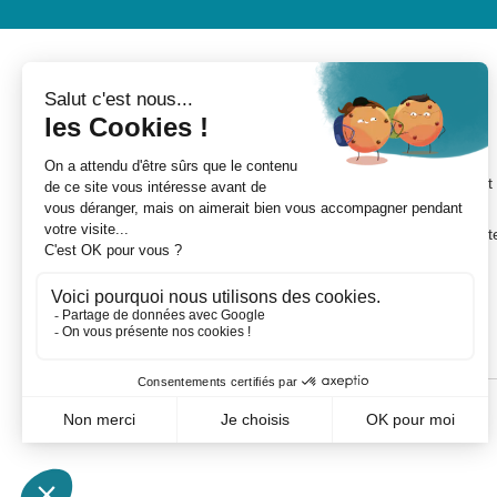
MON COMPTE
INFORMATIONS
Mes devis
Nouveaux produits
Mes commandes
Conditions de livraison
Mes avoirs
Conditions d'utilisation et
CGV
Mes adresses
A propos de Rolling Cent
Mes informations
France
personnelles
Paiement sécurisé
Mes bons de réduction
Créer un compte
professionnel
©
Mentions légales