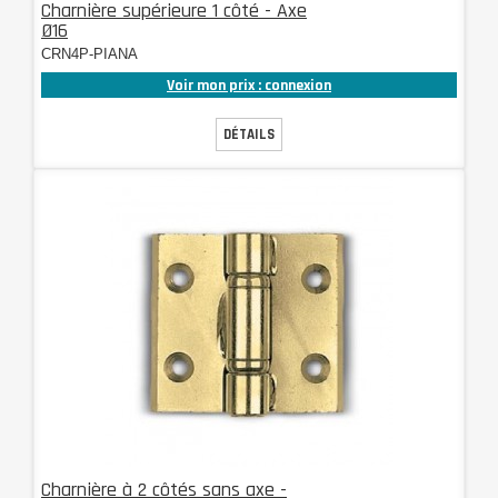
Charnière supérieure 1 côté - Axe
Ø16
CRN4P-PIANA
Voir mon prix : connexion
DÉTAILS
Charnière à 2 côtés sans axe -