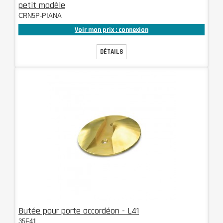
petit modèle
CRN5P-PIANA
Voir mon prix : connexion
DÉTAILS
Butée pour porte accordéon - L41
35F41