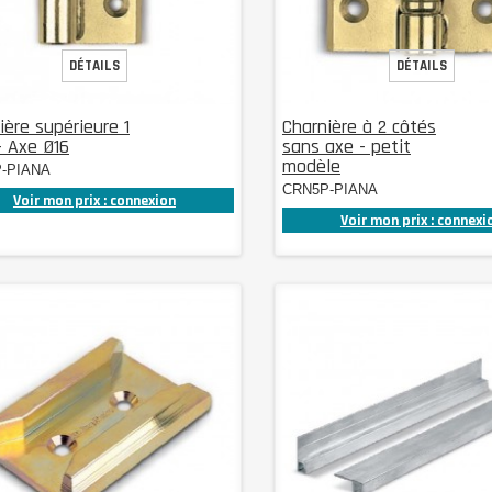
DÉTAILS
DÉTAILS
ière supérieure 1
Charnière à 2 côtés
- Axe Ø16
sans axe - petit
modèle
-PIANA
CRN5P-PIANA
Voir mon prix : connexion
Voir mon prix : connexi