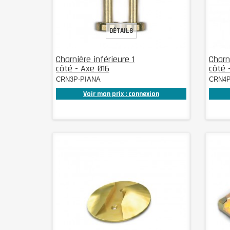
DÉTAILS
Charnière inférieure 1
Charn
côté - Axe Ø16
côté 
CRN3P-PIANA
CRN4P
Voir mon prix : connexion