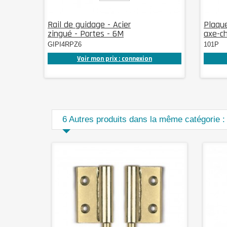
Rail de guidage - Acier
Plaque
zingué - Portes - 6M
axe-ch
GIPI4RPZ6
101P
Voir mon prix : connexion
6 Autres produits dans la même catégorie :