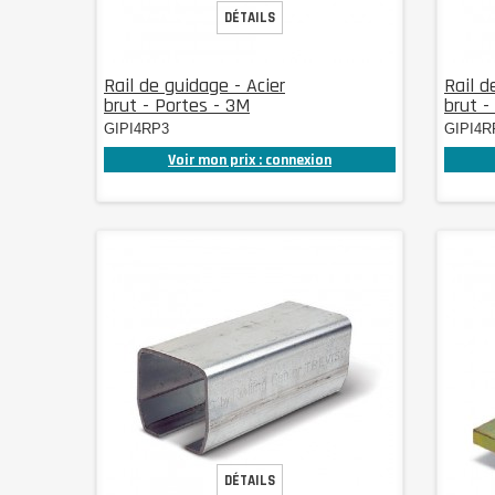
DÉTAILS
Rail de guidage - Acier
Rail d
brut - Portes - 3M
brut -
GIPI4RP3
GIPI4R
Voir mon prix : connexion
DÉTAILS