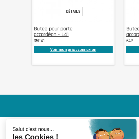
DÉTAILS
Butée pour porte
Butée
accordéon - L41
accor
35F41
64P
Voir mon prix : connexion
MON COMPTE
INFORMATIONS