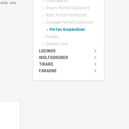
Crémaillères
sède une
Roues Portail Coulissant
Rails Portail Coulissant
Guidage Portail Coulissant
Portes Suspendues
Poulies
Gamme Inox
LOCINOX
WOLFSGRUBER
TIRARD
FARAONE