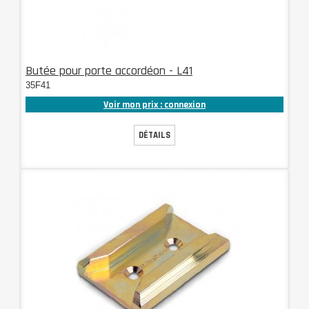
Butée pour porte accordéon - L41
35F41
Voir mon prix : connexion
DÉTAILS