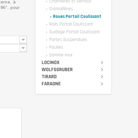
Charnières Et Verrous
terne, à
96°, pour
Crémaillères
Roues Portail Coulissant
Rails Portail Coulissant
Guidage Portail Coulissant
Portes Suspendues
Poulies
Gamme Inox
LOCINOX
WOLFSGRUBER
TIRARD
FARAONE