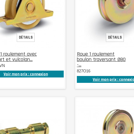
DÉTAILS
DÉTAILS
1 roulement avec
Roue 1 roulement
t et vulcolan...
boulon traversant Ø80
-...
VN
827O16
Voir mon prix : connexion
Voir mon prix : connexi