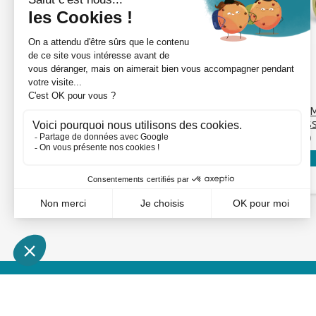
DÉTAILS
Axe M16x50 avec
Axe 
graisseur - Tube 40
grais
B1-40
B2-50
Voir mon prix : connexion