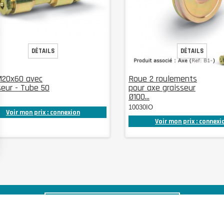
DÉTAILS
DÉTAILS
M20x60 avec
Roue 2 roulements
seur - Tube 50
pour axe graisseur
Ø100...
10030IO
Voir mon prix : connexion
Voir mon prix : connexi
S'INSCRIRE À NOTRE NEWSLETTER