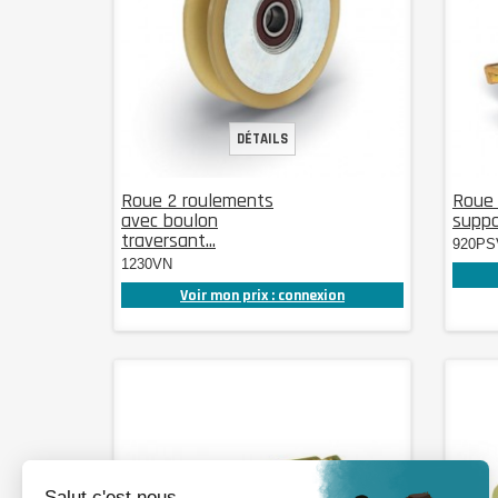
DÉTAILS
Roue 2 roulements
Roue 
avec boulon
suppor
traversant...
920PS
1230VN
Voir mon prix : connexion