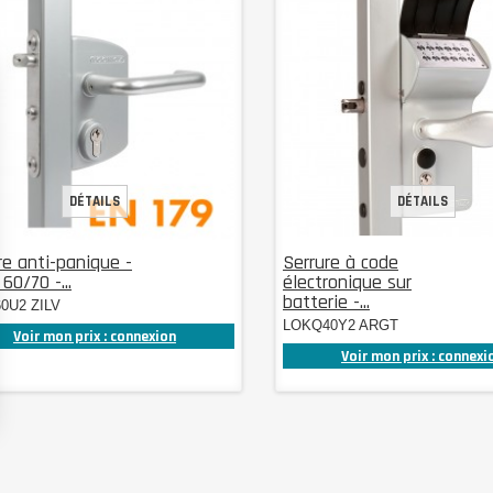
DÉTAILS
DÉTAILS
re anti-panique -
Serrure à code
 60/70 -...
électronique sur
batterie -...
0U2 ZILV
LOKQ40Y2 ARGT
Voir mon prix : connexion
Voir mon prix : connexi