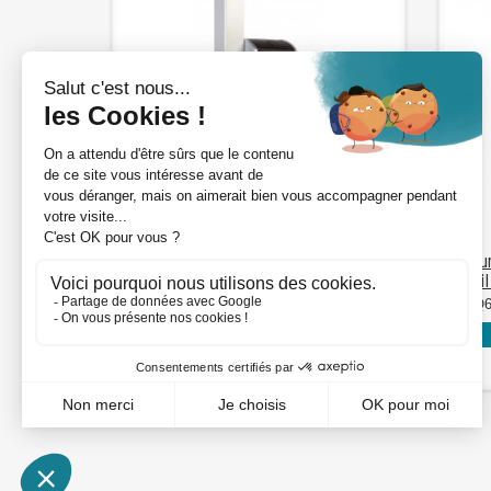
DÉTAILS
Serrure code
Serru
mécanique - Contrôle
Profil
d'accès...
LPKQ6
LFKQ40X1 ZILV
Voir mon prix : connexion