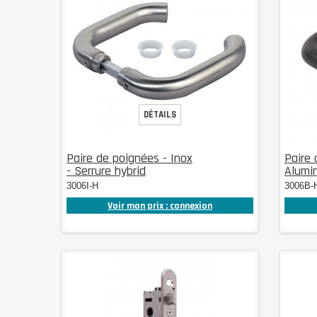
DÉTAILS
Paire de poignées - Inox
Paire 
- Serrure hybrid
Alumin
3006I-H
3006B-
Voir mon prix : connexion