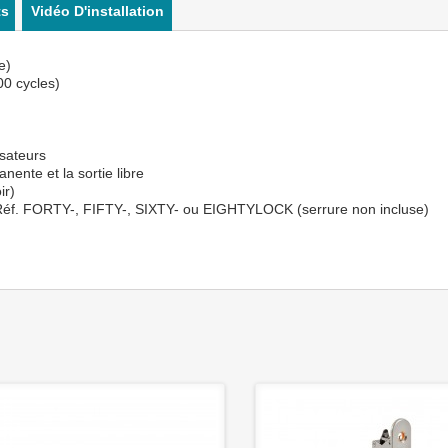
ts
Vidéo D'installation
e)
00 cycles)
isateurs
ente et la sortie libre
ir)
 Réf. FORTY-, FIFTY-, SIXTY- ou EIGHTYLOCK (serrure non incluse)