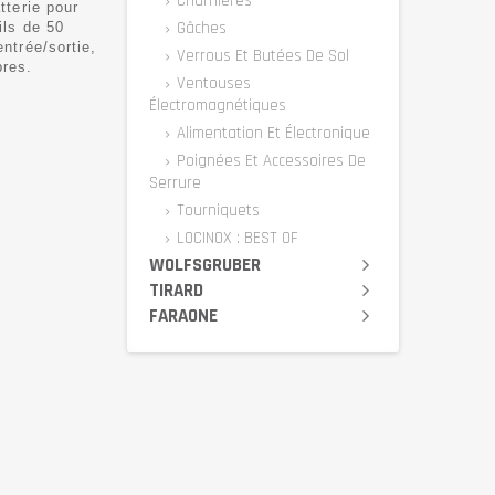
Charnières
tterie pour
Gâches
ils de 50
ntrée/sortie,
Verrous Et Butées De Sol
bres.
Ventouses
Électromagnétiques
Alimentation Et Électronique
Poignées Et Accessoires De
Serrure
Tourniquets
LOCINOX : BEST OF
WOLFSGRUBER
TIRARD
FARAONE