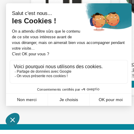
DÉTAILS
Gaine de passage
Détec
renforcée inox - L650
pour 
DVK-HD-650 ZILV
GATE
Voir mon prix : connexion