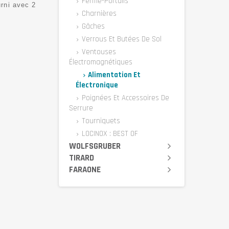
Ferme-Portails
urni avec 2
Charnières
Gâches
Verrous Et Butées De Sol
Ventouses
Électromagnétiques
Alimentation Et
Électronique
Poignées Et Accessoires De
Serrure
Tourniquets
LOCINOX : BEST OF
WOLFSGRUBER
TIRARD
FARAONE