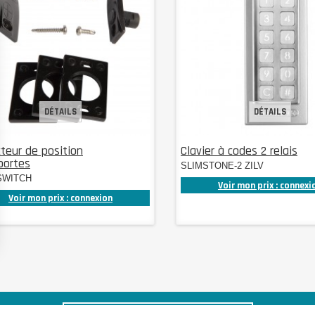
DÉTAILS
DÉTAILS
teur de position
Clavier à codes 2 relais
portes
SLIMSTONE-2 ZILV
SWITCH
Voir mon prix : connexi
Voir mon prix : connexion