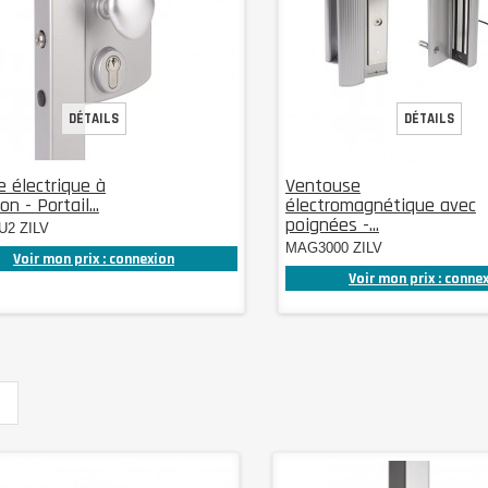
DÉTAILS
DÉTAILS
e électrique à
Ventouse
n - Portail...
électromagnétique avec
poignées -...
U2 ZILV
MAG3000 ZILV
Voir mon prix : connexion
Voir mon prix : conne