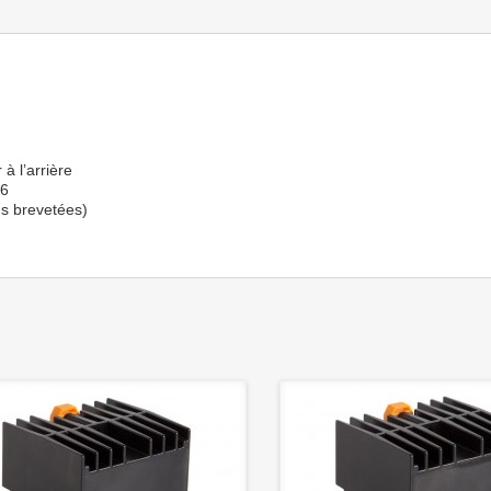
à l’arrière
16
ns brevetées)