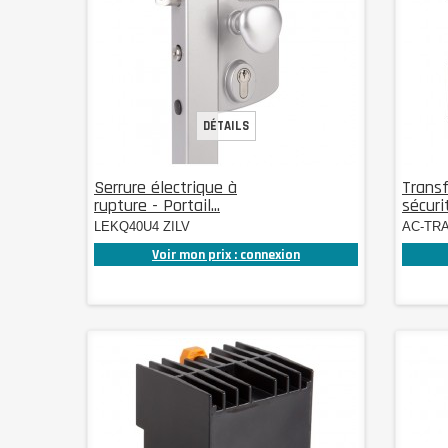
DÉTAILS
Serrure électrique à
Trans
rupture - Portail...
sécuri
LEKQ40U4 ZILV
AC-TR
Voir mon prix : connexion