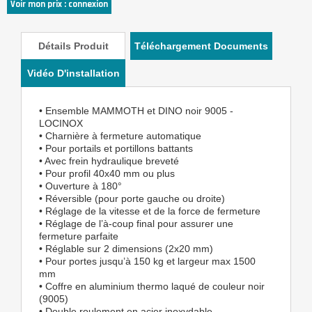
Voir mon prix : connexion
Détails Produit
Téléchargement Documents
Vidéo D'installation
• Ensemble MAMMOTH et DINO noir 9005 -
LOCINOX
• Charnière à fermeture automatique
• Pour portails et portillons battants
• Avec frein hydraulique breveté
• Pour profil 40x40 mm ou plus
• Ouverture à 180°
• Réversible (pour porte gauche ou droite)
• Réglage de la vitesse et de la force de fermeture
• Réglage de l’à-coup final pour assurer une
fermeture parfaite
• Réglable sur 2 dimensions (2x20 mm)
• Pour portes jusqu’à 150 kg et largeur max 1500
mm
• Coffre en aluminium thermo laqué de couleur noir
(9005)
• Double roulement en acier inoxydable