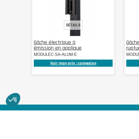
DÉTAILS
Gâche électrique à
Gâche
émission en applique
ruptu
MODULEC-SA-ALUM-E
MODUL
Voir mon prix : connexion