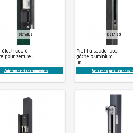
DÉTAILS
DÉTAILS
 électrique à
Profil à souder pour
e pour serrure...
gâche aluminium
HKT
Voir mon prix : connexion
Voir mon prix : connexi