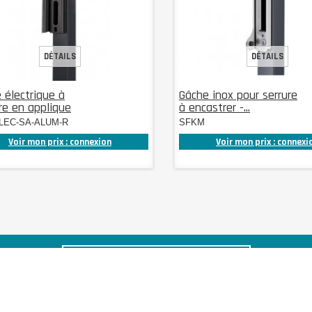
DÉTAILS
DÉTAILS
 électrique à
Gâche inox pour serrure
re en applique
à encastrer -...
EC-SA-ALUM-R
SFKM
Voir mon prix : connexion
Voir mon prix : connexi
S'INSCRIRE À NOTRE NEWSLETTER