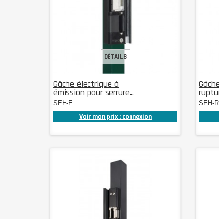
DÉTAILS
Gâche électrique à
Gâche
émission pour serrure...
ruptur
SEH-E
SEH-R
Voir mon prix : connexion