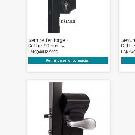
DÉTAILS
Serrure fer forgé -
Serrur
Coffre 90 noir -...
Coffre 
LAKQ40H2 9005
LAKY40
Voir mon prix : connexion