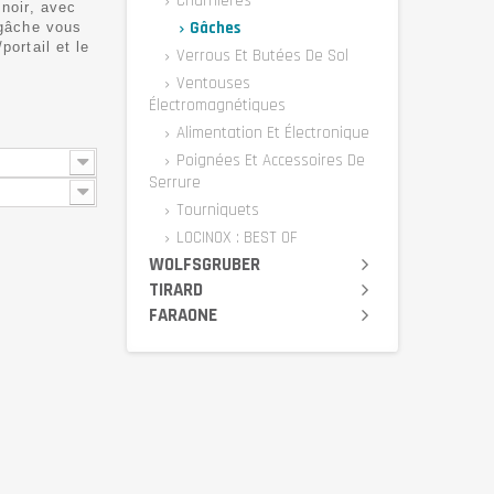
Charnières
 noir, avec
Gâches
 gâche vous
portail et le
Verrous Et Butées De Sol
Ventouses
Électromagnétiques
Alimentation Et Électronique
Poignées Et Accessoires De
Serrure
Tourniquets
LOCINOX : BEST OF
WOLFSGRUBER
TIRARD
FARAONE