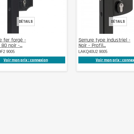
DÉTAILS
DÉTAILS
e fer forgé -
Serrure type industriel -
80 noir -...
Noir - Profil...
F2 9005
LAKQ40U2 9005
Voir mon prix : connexion
Voir mon prix : conne