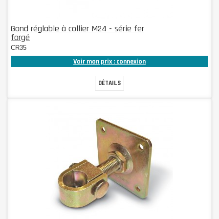
Gond réglable à collier M24 - série fer
forgé
CR35
Voir mon prix : connexion
DÉTAILS