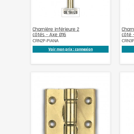
DÉTAILS
Charnière inférieure 2
Charn
côtés - Axe Ø16
côté 
CRN2P-PIANA
CRN3P
Voir mon prix : connexion