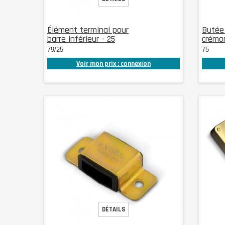
Élément terminal pour
Butée 
barre inférieur - 25
crémo
79/25
75
Voir mon prix : connexion
DÉTAILS