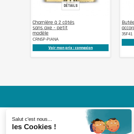
DÉTAILS
Charnière à 2 côtés
Butée
sans axe - petit
accor
modèle
35F41
CRN5P-PIANA
Voir mon prix : connexion
MON COMPTE
INFORMATIONS
Mes devis
Nouveaux produits