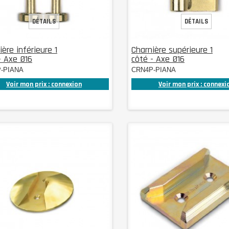
DÉTAILS
DÉTAILS
ière inférieure 1
Charnière supérieure 1
- Axe Ø16
côté - Axe Ø16
-PIANA
CRN4P-PIANA
Voir mon prix : connexion
Voir mon prix : connexi