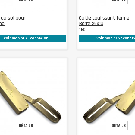
au sol pour
Guide coulissant fermé -
ne
Barre 25x10
150
Voir mon prix : connexion
Voir mon prix : conne
DÉTAILS
DÉTAILS