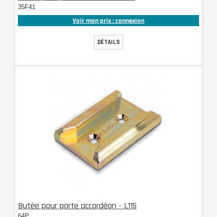
35F41
Voir mon prix : connexion
DÉTAILS
Butée pour porte accordéon - L115
64P